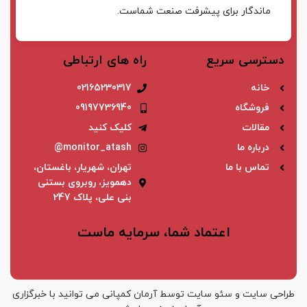
ماندگار برای پیشرفت صنعت شماست.
دسترسی سریع
راه های ارتباطی
خانه
02165230317
فروشگاه
09197736940
مقالات
کلیک کنید
درباره ما
monitor_atash@
تماس با ما
تهران، شهریار، باغستان،
دهمویز، روبروی بستنی
بنی علی، پلاک 247
اعتماد شما، سرمایه ماست
طراحی سایت
و
سئو سایت
توسط آرمان کمپانی می توانید با
خبرگزاری