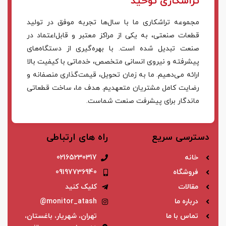
تراشکاری توحید
مجموعه تراشکاری ما با سال‌ها تجربه موفق در تولید
قطعات صنعتی، به یکی از مراکز معتبر و قابل‌اعتماد در
صنعت تبدیل شده است. با بهره‌گیری از دستگاه‌های
پیشرفته و نیروی انسانی متخصص، خدماتی با کیفیت بالا
ارائه می‌دهیم. ما به زمان تحویل، قیمت‌گذاری منصفانه و
رضایت کامل مشتریان متعهدیم. هدف ما، ساخت قطعاتی
ماندگار برای پیشرفت صنعت شماست.
دسترسی سریع
راه های ارتباطی
خانه
02165230317
فروشگاه
09197736940
مقالات
کلیک کنید
درباره ما
monitor_atash@
تماس با ما
تهران، شهریار، باغستان،