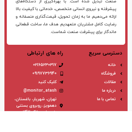
صنعت تبدیل شده است. با بهره‌گیری از دستگاه‌های
پیشرفته و نیروی انسانی متخصص، خدماتی با کیفیت بالا
ارائه می‌دهیم. ما به زمان تحویل، قیمت‌گذاری منصفانه و
رضایت کامل مشتریان متعهدیم. هدف ما، ساخت قطعاتی
ماندگار برای پیشرفت صنعت شماست.
دسترسی سریع
راه های ارتباطی
خانه
02165230317
فروشگاه
09197736940
مقالات
کلیک کنید
درباره ما
monitor_atash@
تماس با ما
تهران، شهریار، باغستان،
دهمویز، روبروی بستنی
بنی علی، پلاک 247
اعتماد شما، سرمایه ماست