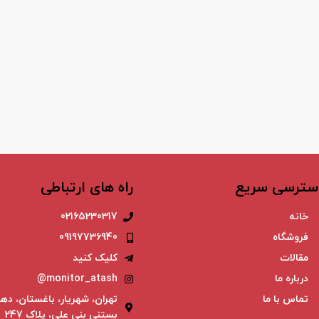
سترسی سریع
راه های ارتباطی
خانه
02165230317
فروشگاه
09197736940
مقالات
کلیک کنید
درباره ما
monitor_atash@
تماس با ما
تهران، شهریار، باغستان، دهم
بستنی بنی علی، پلاک 247