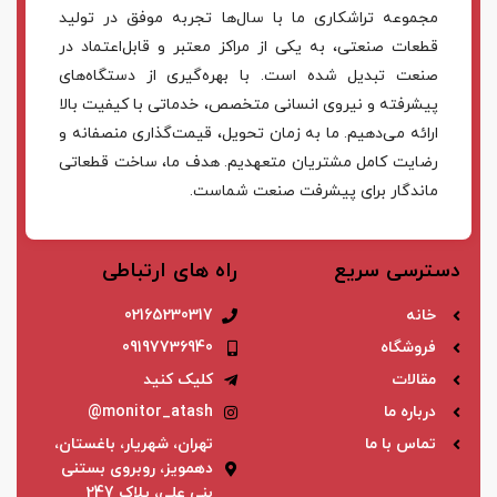
مجموعه تراشکاری ما با سال‌ها تجربه موفق در تولید
قطعات صنعتی، به یکی از مراکز معتبر و قابل‌اعتماد در
صنعت تبدیل شده است. با بهره‌گیری از دستگاه‌های
پیشرفته و نیروی انسانی متخصص، خدماتی با کیفیت بالا
ارائه می‌دهیم. ما به زمان تحویل، قیمت‌گذاری منصفانه و
رضایت کامل مشتریان متعهدیم. هدف ما، ساخت قطعاتی
ماندگار برای پیشرفت صنعت شماست.
دسترسی سریع
راه های ارتباطی
خانه
02165230317
فروشگاه
09197736940
مقالات
کلیک کنید
درباره ما
monitor_atash@
تماس با ما
تهران، شهریار، باغستان،
دهمویز، روبروی بستنی
بنی علی، پلاک 247