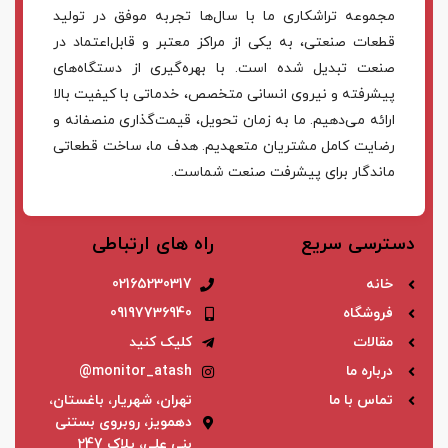
مجموعه تراشکاری ما با سال‌ها تجربه موفق در تولید
قطعات صنعتی، به یکی از مراکز معتبر و قابل‌اعتماد در
صنعت تبدیل شده است. با بهره‌گیری از دستگاه‌های
پیشرفته و نیروی انسانی متخصص، خدماتی با کیفیت بالا
ارائه می‌دهیم. ما به زمان تحویل، قیمت‌گذاری منصفانه و
رضایت کامل مشتریان متعهدیم. هدف ما، ساخت قطعاتی
ماندگار برای پیشرفت صنعت شماست.
دسترسی سریع
راه های ارتباطی
خانه
02165230317
فروشگاه
09197736940
مقالات
کلیک کنید
درباره ما
monitor_atash@
تماس با ما
تهران، شهریار، باغستان،
دهمویز، روبروی بستنی
بنی علی، پلاک 247