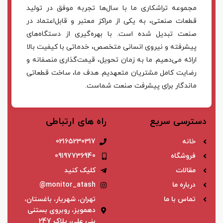
مجموعه تراشکاری ما با سال‌ها تجربه موفق در تولید
قطعات صنعتی، به یکی از مراکز معتبر و قابل‌اعتماد در
صنعت تبدیل شده است. با بهره‌گیری از دستگاه‌های
پیشرفته و نیروی انسانی متخصص، خدماتی با کیفیت بالا
ارائه می‌دهیم. ما به زمان تحویل، قیمت‌گذاری منصفانه و
رضایت کامل مشتریان متعهدیم. هدف ما، ساخت قطعاتی
ماندگار برای پیشرفت صنعت شماست.
دسترسی سریع
راه های ارتباطی
خانه
02165230317
فروشگاه
09197736940
مقالات
کلیک کنید
درباره ما
monitor_atash@
تماس با ما
تهران، شهریار، باغستان،
دهمویز، روبروی بستنی
بنی علی، پلاک 247