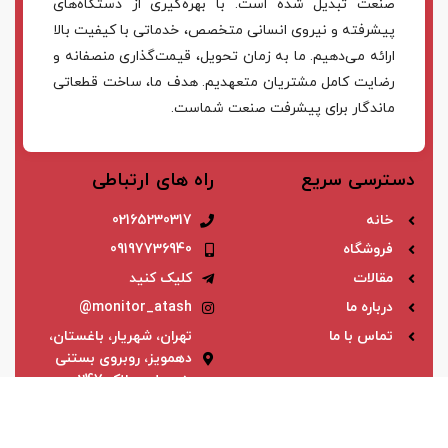
صنعت تبدیل شده است. با بهره‌گیری از دستگاه‌های
پیشرفته و نیروی انسانی متخصص، خدماتی با کیفیت بالا
ارائه می‌دهیم. ما به زمان تحویل، قیمت‌گذاری منصفانه و
رضایت کامل مشتریان متعهدیم. هدف ما، ساخت قطعاتی
ماندگار برای پیشرفت صنعت شماست.
دسترسی سریع
راه های ارتباطی
خانه
02165230317
فروشگاه
09197736940
مقالات
کلیک کنید
درباره ما
monitor_atash@
تماس با ما
تهران، شهریار، باغستان،
دهمویز، روبروی بستنی
بنی علی، پلاک 247
اعتماد شما، سرمایه ماست