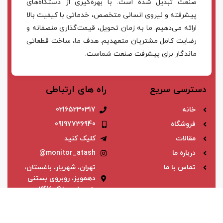
صنعت تبدیل شده است. با بهره‌گیری از دستگاه‌های
پیشرفته و نیروی انسانی متخصص، خدماتی با کیفیت بالا
ارائه می‌دهیم. ما به زمان تحویل، قیمت‌گذاری منصفانه و
رضایت کامل مشتریان متعهدیم. هدف ما، ساخت قطعاتی
ماندگار برای پیشرفت صنعت شماست.
دسترسی سریع
راه های ارتباطی
خانه
02165230317
فروشگاه
09197736940
مقالات
کلیک کنید
درباره ما
monitor_atash@
تماس با ما
تهران، شهریار، باغستان،
دهمویز، روبروی بستنی
بنی علی، پلاک 247
اعتماد شما، سرمایه ماست