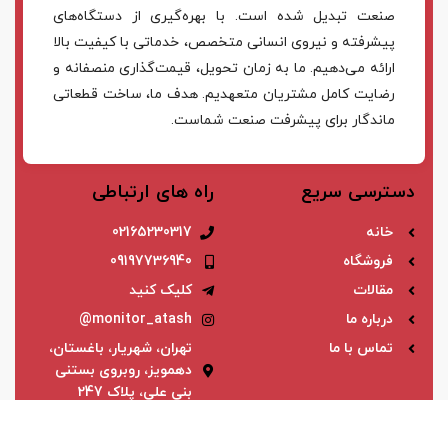
صنعت تبدیل شده است. با بهره‌گیری از دستگاه‌های
پیشرفته و نیروی انسانی متخصص، خدماتی با کیفیت بالا
ارائه می‌دهیم. ما به زمان تحویل، قیمت‌گذاری منصفانه و
رضایت کامل مشتریان متعهدیم. هدف ما، ساخت قطعاتی
ماندگار برای پیشرفت صنعت شماست.
دسترسی سریع
راه های ارتباطی
خانه
02165230317
فروشگاه
09197736940
مقالات
کلیک کنید
درباره ما
monitor_atash@
تماس با ما
تهران، شهریار، باغستان،
دهمویز، روبروی بستنی
بنی علی، پلاک 247
اعتماد شما، سرمایه ماست