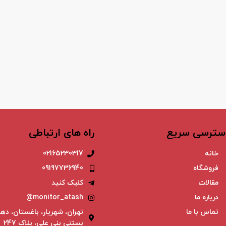
سترسی سریع
راه های ارتباطی
خانه
02165230317
فروشگاه
09197736940
مقالات
کلیک کنید
درباره ما
monitor_atash@
تماس با ما
تهران، شهریار، باغستان، دهم
بستنی بنی علی، پلاک 247