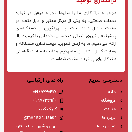
تراشکاری توحید
مجموعه تراشکاری ما با سال‌ها تجربه موفق در تولید
قطعات صنعتی، به یکی از مراکز معتبر و قابل‌اعتماد در
صنعت تبدیل شده است. با بهره‌گیری از دستگاه‌های
پیشرفته و نیروی انسانی متخصص، خدماتی با کیفیت بالا
ارائه می‌دهیم. ما به زمان تحویل، قیمت‌گذاری منصفانه و
رضایت کامل مشتریان متعهدیم. هدف ما، ساخت قطعاتی
ماندگار برای پیشرفت صنعت شماست.
دسترسی سریع
راه های ارتباطی
خانه
02165230317
فروشگاه
09197736940
مقالات
کلیک کنید
درباره ما
monitor_atash@
تماس با ما
تهران، شهریار، باغستان،