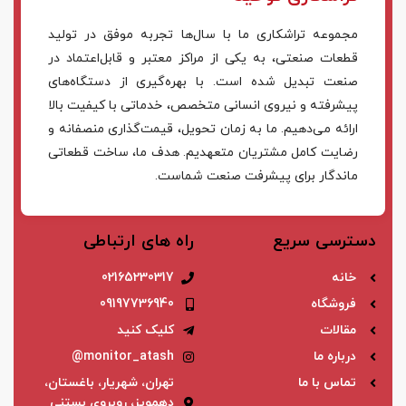
مجموعه تراشکاری ما با سال‌ها تجربه موفق در تولید
قطعات صنعتی، به یکی از مراکز معتبر و قابل‌اعتماد در
صنعت تبدیل شده است. با بهره‌گیری از دستگاه‌های
پیشرفته و نیروی انسانی متخصص، خدماتی با کیفیت بالا
ارائه می‌دهیم. ما به زمان تحویل، قیمت‌گذاری منصفانه و
رضایت کامل مشتریان متعهدیم. هدف ما، ساخت قطعاتی
ماندگار برای پیشرفت صنعت شماست.
دسترسی سریع
راه های ارتباطی
خانه
02165230317
فروشگاه
09197736940
مقالات
کلیک کنید
درباره ما
monitor_atash@
تماس با ما
تهران، شهریار، باغستان،
دهمویز، روبروی بستنی